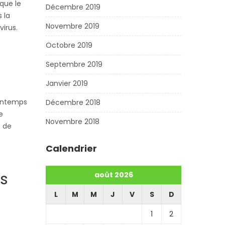
sque le
Décembre 2019
 la
Novembre 2019
virus.
Octobre 2019
Septembre 2019
Janvier 2019
printemps
Décembre 2018
e
Novembre 2018
t de
Calendrier
ns
août 2026
L
M
M
J
V
S
D
1
2