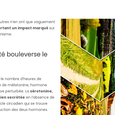
’autres n’en ont que vaguement
urtant un impact marqué
sur
anisme.
té bouleverse le
 le nombre d’heures de
on de mélatonine, hormone
uve perturbée. La
sérotonine,
bien secrétée
en l’absence de
ycle circadien qui se trouve
duction des deux hormones.