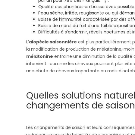
par an pour 78% des Français *1) ;
Qualité des phanères en baisse avec possible
Peau sèche, irritée, rougissante ou qui déman
Baisse de l’immunité caractérisée par des aff
Baisse de moral du fait d’une faible exposition 
Difficultés à s’endormir, réveils nocturnes et 
L’
alopécie saisonnière
est plus particulièrement 
la modification de production de mélatonine, moins
mélatonine
entraine une diminution de la qualité 
intervient : comme les cheveux poussent plus vite e
une chute de cheveux importante au mois d’octob
Quelles solutions nature
changements de saison
Les changements de saison et leurs conséquences n
redonner un coup de boost à votre organisme et pr