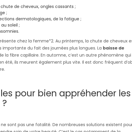
 chute de cheveux, ongles cassants ;
ge ;
ections dermatologiques, de la fatigue ;
au soleil ;
insomnies.
présente chez la femme*2. Au printemps, la chute de cheveux e
 importante du fait des journées plus longues. La
baisse de
de la fibre capillaire. En automne, c’est un autre phénomène qui
n été, ils meurent également plus vite. Il est donc fréquent d’o
re.
lles pour bien appréhender les
 ?
e sont pas une fatalité. De nombreuses solutions existent pou
endre soin de votre beauté. C’est le cas notamment de la