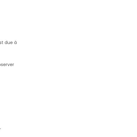
st due à
bserver
r