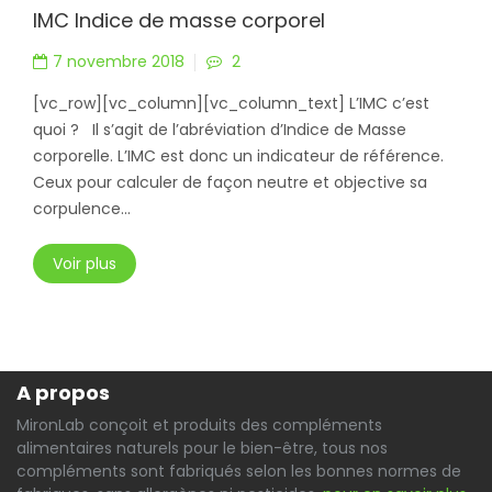
IMC Indice de masse corporel
7 novembre 2018
2
[vc_row][vc_column][vc_column_text] L’IMC c’est
quoi ? Il s’agit de l’abréviation d’Indice de Masse
corporelle. L’IMC est donc un indicateur de référence.
Ceux pour calculer de façon neutre et objective sa
corpulence...
Voir plus
A propos
MironLab conçoit et produits des compléments
alimentaires naturels pour le bien-être, tous nos
compléments sont fabriqués selon les bonnes normes de