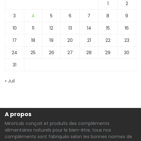
1
2
3
4
5
6
7
8
9
10
11
12
13
14
15
16
17
18
19
20
21
22
23
24
25
26
27
28
29
30
31
« Juil
A propos
MironLab conçoit et produits des compléments
alimentaires naturels pour le bien-être, tous nos
compléments sont fabriqués selon les bonnes normes de